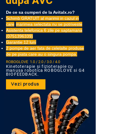
după AVC
De ce sa cumperi de la Avitalx.ro?
Schimb GRATUIT al marimii in cazul in
care
marimea selectata nu se potriveste
Asistenta telefonica 6 zile pe saptamana
(0751396339)
Garantie 12 luni
2 pompe de aer fata de celelalte produse
de pe piata care au o singura pompa.
ROBOGLOVE 1.0 / 2.0 / 3.0 / 4.0
Kinetoterapie și fizioterapie cu
manusa robotica ROBOGLOVE si G4
BIOFEEDBACK.
Vezi produs