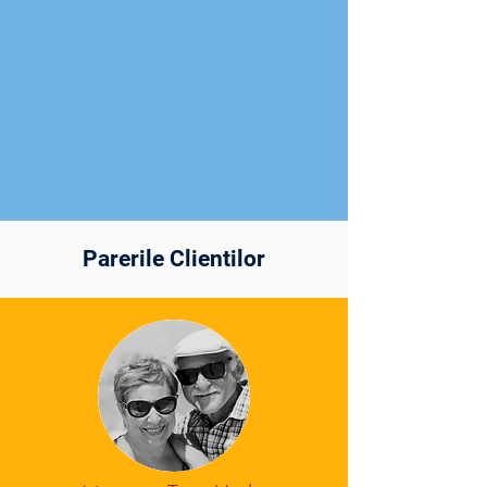
exhaustiv de
recuperare post-AVC,
cu focus pe mănușile
robotice pentru
reabilitarea mâinii.
Parerile Clientilor