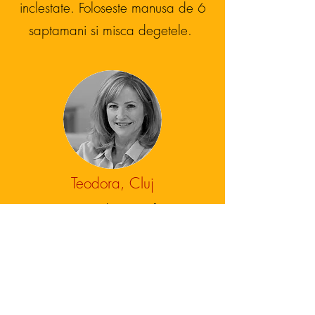
inclestate. Foloseste manusa de
6
saptamani si misca degetele.
Teodora, Cluj
Nu m-am gandit ca ar functiona
pana nu am vazut la o colega de
salon, la reabilitare avc.
Este geniala manusa.