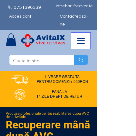
Intrebari frecvente
0751
396339
Acces cont
Contacteaza-
ne
LIVRARE GRATUITA
PENTRU COMENZI > 950RON
PANA LA
14 ZILE DREPT DE RETUR
Produse profesionale pentru reabilitarea după AVC
de la Avitalx
Recuperare mână