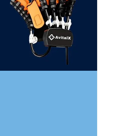
Recapata Mobilitatea
/
Stimuleaza Muschii
/
Reduce Durerea
Descopera
Descoperă un plan