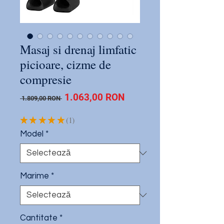
Masaj si drenaj limfatic
picioare, cizme de
compresie
Preț
Preț
1.063,00 RON
 1.809,00 RON 
normal
redus
★
★
★
★
★
1
1
Model
*
Marime
*
Cantitate
*