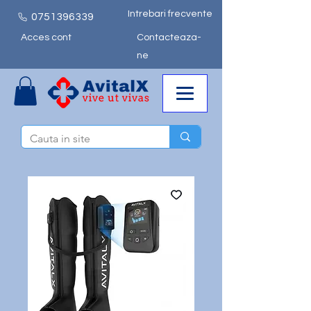
Intrebari frecvente
0751
396339
Acces cont
Contacteaza-
ne