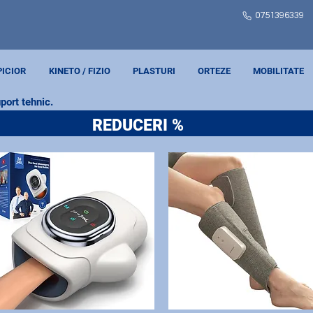
0751
396339
PICIOR
KINETO / FIZIO
PLASTURI
ORTEZE
MOBILITATE
port tehnic.
REDUCERI %