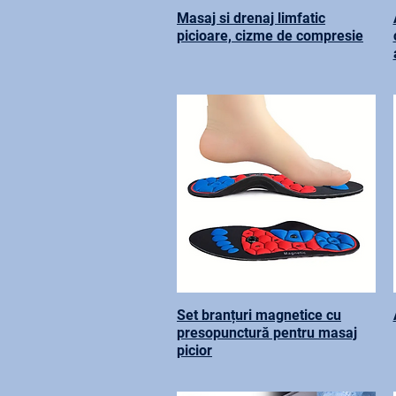
Masaj si drenaj limfatic
picioare, cizme de compresie
Set branțuri magnetice cu
presopunctură pentru masaj
picior