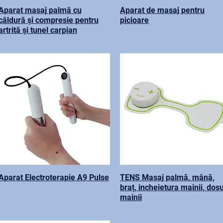
Aparat masaj palmă cu
Aparat de masaj pentru
căldură și compresie pentru
picioare
artrită și tunel carpian
Aparat Electroterapie A9 Pulse
TENS Masaj palmă, mână,
braț, incheietura mainii, dosu
mainii