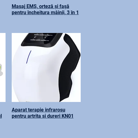
Masaj EMS, orteză și fașă
pentru încheitura mâinii, 3 în 1
Aparat terapie infrarosu
l
pentru artrita si dureri KN01