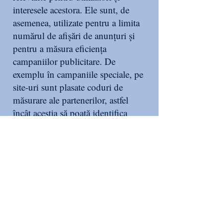
interesele acestora. Ele sunt, de
asemenea, utilizate pentru a limita
numărul de afișări de anunțuri și
pentru a măsura eficiența
campaniilor publicitare. De
exemplu în campaniile speciale, pe
site-uri sunt plasate coduri de
măsurare ale partenerilor, astfel
încât aceștia să poată identifica
succesul articolului de PR
publicitar și eficiența acestuia în
cazul trecerii vizitatorului pe site-ul
clientului. Funcția lor principală
este de ex. selectarea reclamelor de
bază, selecția reclamelor
personalizate, crearea unui profil
de conținut personalizat, selecția