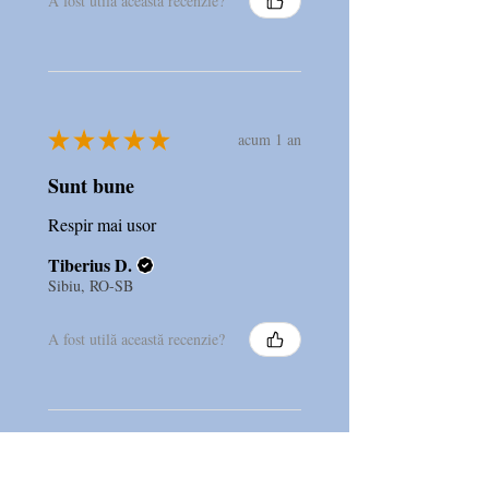
A fost utilă această recenzie?
★
★
★
★
★
acum 1 an
Sunt bune
Respir mai usor
Tiberius D.
Sibiu, RO-SB
A fost utilă această recenzie?