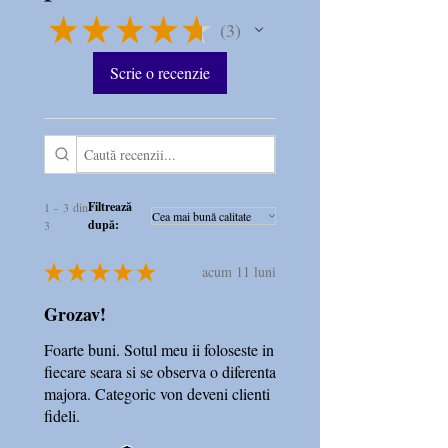
★
★
★
★
★
situatia in care te afli.
3
3
Scrie o recenzie
Acest dispozitiv medical
mareste deschiderea cailor
nazale pentru a :
- respira mai bine;
- reduce congestia nazala;
Filtrează
1 - 3 din
după:
3
- reduce sforaitul
★
★
★
★
★
acum 11 luni
Cele doua benzi elastice se
Grozav!
'ridica” , marind deschidearea
cailor respiratorii nazale, pentru
Foarte buni. Sotul meu ii foloseste in
fiecare seara si se observa o diferenta
a respira in voie.
majora. Categoric von deveni clienti
fideli.
Adezivul special asigura fixarea