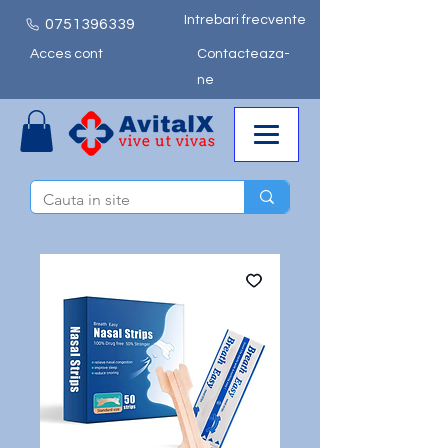
Intrebari frecvente
0751
396339
Acces cont
Contacteaza-
ne