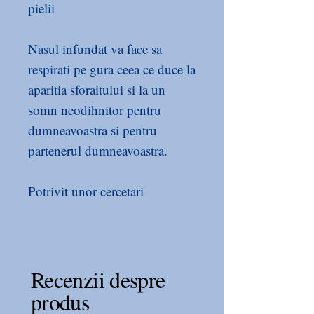
pielii
Nasul infundat va face sa
respirati pe gura ceea ce duce la
aparitia sforaitului si la un
somn neodihnitor pentru
dumneavoastra si pentru
partenerul dumneavoastra.
Potrivit unor cercetari
mondiale, sforaitul afecteaza
aproximativ 40% dintre adulti.
Plasturii pentru nas sunt special
Recenzii despre
creati pentru a-ti oferi o
produs
respiratie usoara, indiferent de