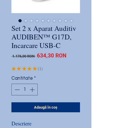
Set 2 x Aparat Auditiv
AUDIBEN™ G17D,
Incarcare USB-C
Preț
Preț
634,30 RON
 1.176,00 RON 
normal
redus
★
★
★
★
★
1
1
Cantitate
*
Adaugă în coș
Descriere