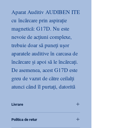
Aparat Auditiv AUDIBEN ITE
cu încărcare prin aspirație
magnetică: G17D. Nu este
nevoie de acțiuni complexe,
trebuie doar să puneți ușor
aparatele auditive în carcasa de
încărcare și apoi să le încărcați.
De asemenea, acest G17D este
greu de vazut de către ceilalți
atunci când îl purtați, datorită
dimensiunii mici. E ușor de
operat, potrivit în special
Livrare
pentru persoanele în vârstă. vă
In Romania produsul se
puteți bucura de viață în mod
Politica de retur
livreaza in 2 zile. Livrator
liber cu acest aparate auditive.