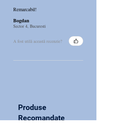
Amplificare HAF/FOG (dB):
Remarcabil!
30dB
Bogdan
Interval de frecvență (Hz): 300-
Sector 4, Bucuresti
3800Hz
Distorsiune: 500Hz: ≤5%
A fost utilă această recenzie?
800Hz: ≤3% 1600Hz: ≤3%
Zgomot echivalent de intrare:
≤28dB
Tip baterie: Baterie litiu
încorporată
Curent baterie (mA): 1mA
Timp de încărcare: 6-8 ore
Produse
Timp de funcționare: 30 ore
Recomandate
Dimensiuni: 15×13×23 mm
Culoare: Bej