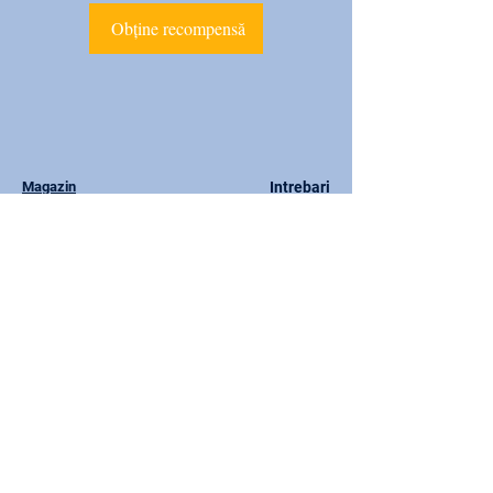
Obține recompensă
Magazin
Intrebari
Acasa
Termeni si conditii
Misiune
Politica de retur
Contact
Politica de cookies
Blog
Servicii Clienti
contact@avitalx.ro
075139633
9