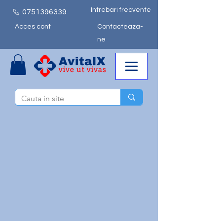
Intrebari frecvente
0751
396339
Acces cont
Contacteaza-
ne