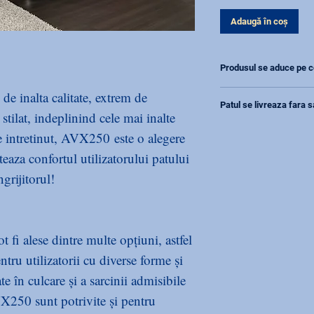
Adaugă în coș
Produsul se aduce pe
Sunati pentru a 
e inalta calitate, extrem de
Patul se livreaza fara s
stilat, indeplinind cele mai inalte
Salteaua trebuie 
e intretinut, AVX250 este o alegere
teaza confortul utilizatorului patului
ngrijitorul!
t fi alese dintre multe opțiuni, astfel
entru utilizatorii cu diverse forme și
te în culcare și a sarcinii admisibile
AVX250 sunt potrivite și pentru