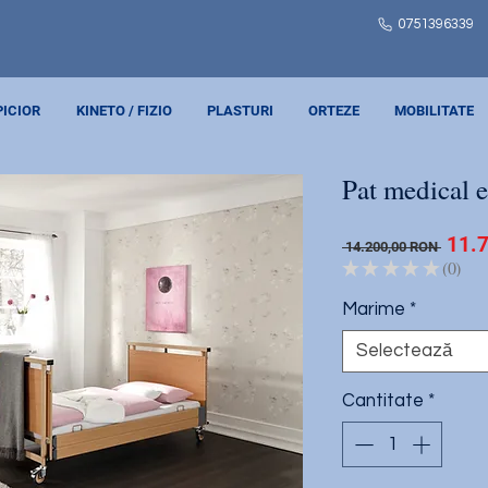
0751
396339
PICIOR
KINETO / FIZIO
PLASTURI
ORTEZE
MOBILITATE
Pat medical 
Preț
11.
 14.200,00 RON 
norm
★
★
★
★
★
0
0
Marime
*
Selectează
Cantitate
*