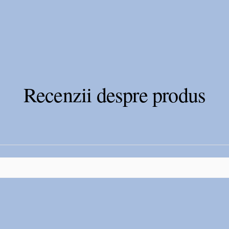
 AVX250 este de 250 kg. Acest pat
enții adulți cu o înălțime de cel puțin
uțin 40 kg. Înălțimea suprafeței de
), precum și unghiurile suporturilor
glabile electric (cu suportul
Recenzii despre produs
ele pot fi ridicate manual).
g
g
 cm
cm
cm
200 cm