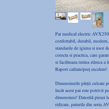
Pat medical electric AVX250 d
confortabil, durabil, modern, 
standarde de igiena si usor d
corecta si practica, care garan
si faciliteaza rutina zilnica a î
Raport calitate/preț excelent!
Dimensiunile părții culcate po
încât acest pat este potrivit p
dimensiuni! Datorită piesei la
ridicate, paturile din seria 