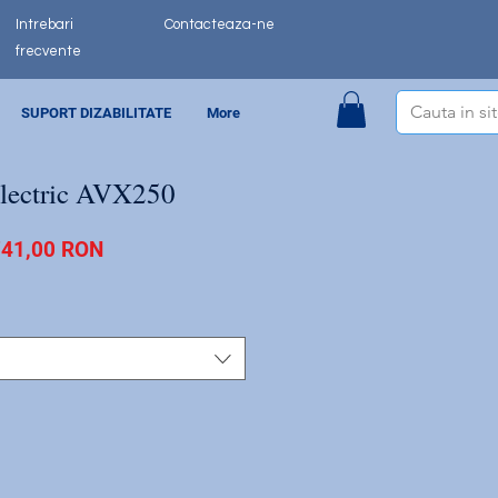
Intrebari
Contacteaza-ne
frecvente
SUPORT DIZABILITATE
More
electric AVX250
Preț
741,00 RON
al
redus