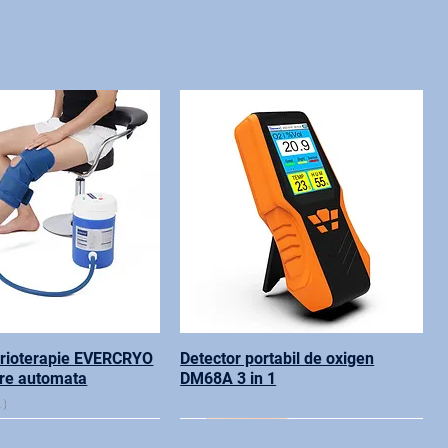
crioterapie EVERCRYO
Detector portabil de oxigen
are automata
DM68A 3 in 1
1