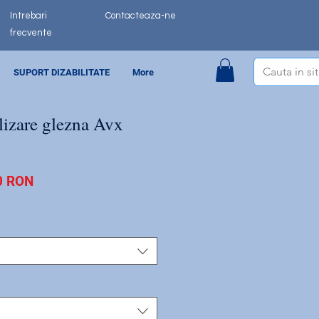
Intrebari
Contacteaza-ne
frecvente
SUPORT DIZABILITATE
More
lizare glezna Avx
Preț
0 RON
redus