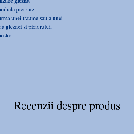
lizare glezna
ambele picioare.
 urma unei traume sau a unei
a gleznei si piciorului.
ester
bilizare glezna:
tructia si refixarea tendonului
Recenzii despre produs
 tesuturilor moi si ale tendoanelor
tabile ale picioarelor si articulatiilor,
 talus fractura maleolara.
 sau gleznei