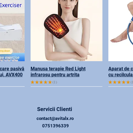
care pasivă
Manusa terapie Red Light
Aparat de 
ui, AVX400
infrarosu pentru artrita
cu recilcul
★
★
★
★
★
1
★
★
★
★
★
1
1
Servicii Clienti
contact@avitalx.ro
0751396339