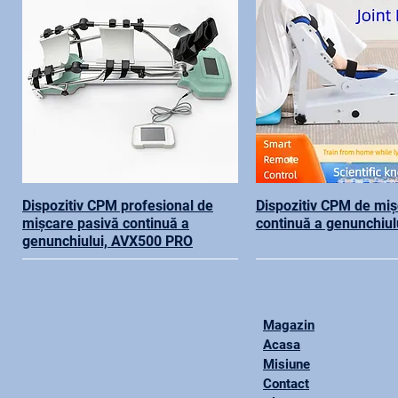
Dispozitiv CPM profesional de
Dispozitiv CPM de miș
mișcare pasivă continuă a
continuă a genunchiul
genunchiului, AVX500 PRO
Magazin
Acasa
Misiune
Contact