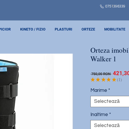
0751
396339
PICIOR
KINETO / FIZIO
PLASTURI
ORTEZE
MOBILITATE
Orteza imobi
Walker 1
Preț
421,3
 750,00 RON 
normal
★
★
★
★
★
1
1
Marime
*
Selectează
Inaltime
*
Selectează