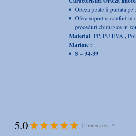
Caracteristici Orteza imobi
Orteza poate fi purtata pe 
Ofera suport si confort in
proceduri chirurgice in zon
Material
PP, PU EVA , Poli
Marime :
S – 34-39
M – 40-44
L – 45-47
Variante :
lung, scurt
Indicatii Orteza pentru imo
Postoperator: ruptura , recons
Achile, tratamentul leziunilor
gleznei, tenosinovite,fracturi s
5.0
★
★
★
★
★
fractura metarsala fractura de
1
recenzie
1
Fracturi stabile ale piciorului