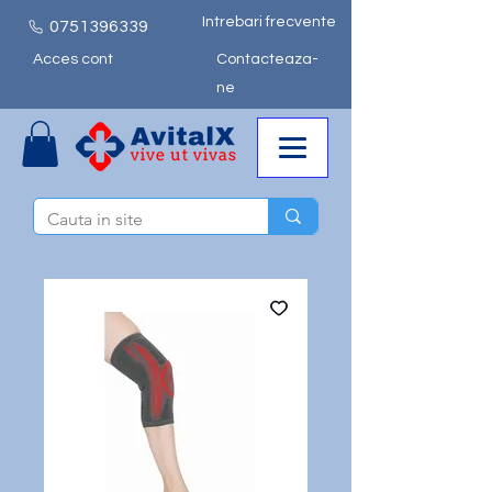
Intrebari frecvente
0751
396339
Acces cont
Contacteaza-
ne