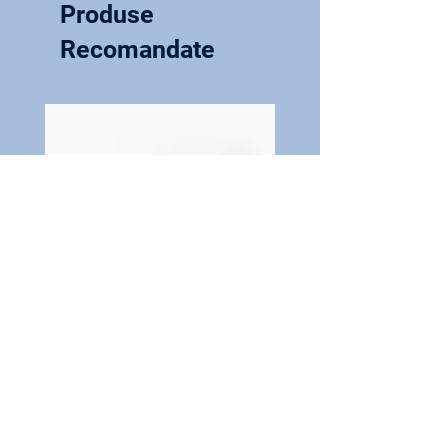
Produse
Mari
Dimensiuni la nivelul
Recomandate
me
genunchiului
S
28 - 30
M
30 - 33
L
33 - 36
XL
36 – 39
Dispozitiv CPM profesional de
mișcare pasivă continuă a
genunchiului, AVX500 PRO