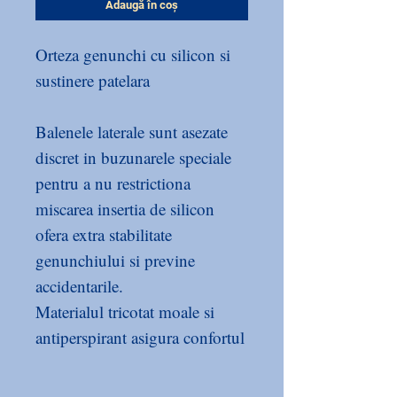
Adaugă în coș
Orteza genunchi cu silicon si
sustinere patelara
Balenele laterale sunt asezate
discret in buzunarele speciale
pentru a nu restrictiona
miscarea insertia de silicon
ofera extra stabilitate
genunchiului si previne
accidentarile.
Materialul tricotat moale si
antiperspirant asigura confortul
pe toata perioada purtarii,
evitant iritatiile neplacute.