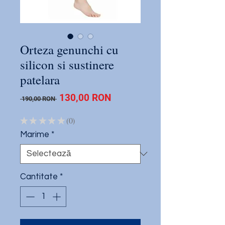
Orteza genunchi cu
silicon si sustinere
patelara
Preț
Preț
130,00 RON
 190,00 RON 
normal
redus
★
★
★
★
★
0
0
Marime
*
Cantitate
*