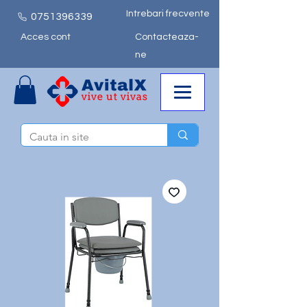
Intrebari frecvente
0751
396339
Acces cont
Contacteaza-
ne