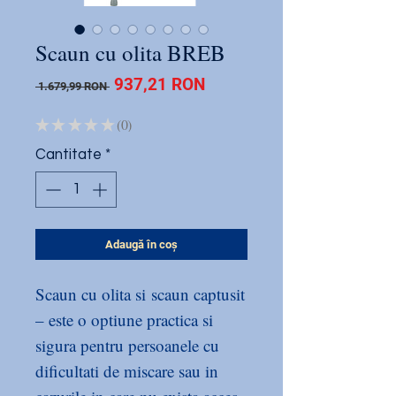
Scaun cu olita BREB
Preț
Preț
937,21 RON
 1.679,99 RON 
normal
redus
★
★
★
★
★
0
0
Cantitate
*
Adaugă în coș
Scaun cu olita si scaun captusit
– este o optiune practica si
sigura pentru persoanele cu
dificultati de miscare sau in