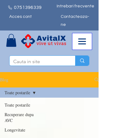
Intrebari frecvente
0751
396339
Acces cont
Contacteaza-
ne
Blog
Toate postarile
Toate postarile
Recuperare dupa
AVC
Longevitate